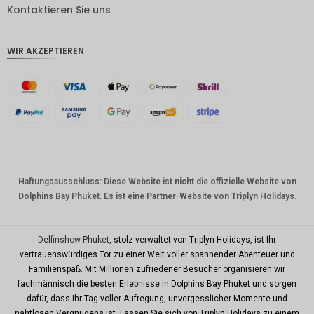
DKK
Kontaktieren Sie uns
CHF
WIR AKZEPTIEREN
CAD
AUD
Südkore
anischer
Won
Chinesis
cher
Yuan
Haftungsausschluss: Diese Website ist nicht die offizielle Website von
Dolphins Bay Phuket. Es ist eine Partner-Website von Triplyn Holidays.
TWD
MYR
Delfinshow Phuket
, stolz verwaltet von Triplyn Holidays, ist Ihr
PHP
vertrauenswürdiges Tor zu einer Welt voller spannender Abenteuer und
Familienspaß. Mit Millionen zufriedener Besucher organisieren wir
HKD
fachmännisch die besten Erlebnisse in Dolphins Bay Phuket und sorgen
SGD
dafür, dass Ihr Tag voller Aufregung, unvergesslicher Momente und
nahtlosen Vergnügens ist. Lassen Sie sich von Triplyn Holidays zu einem