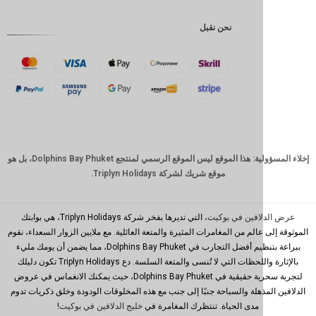
إندونيسية
نحن نقبل
GBP
كرونة
دانمركية
فرنك
سويسري
كاد
الدولار
إخلاء المسؤولية: هذا الموقع ليس الموقع الرسمي لمنتجع Dolphins Bay Phuket، بل هو
الاسترالي
موقع شريك لشركة Triplyn Holidays.
وون
كوري
جنوبي
افين في بوكيت
، التي تديرها بفخر شركة Triplyn Holidays، هي بوابتك
الم من المغامرات المثيرة والمتعة العائلية. مع ملايين الزوار السعداء، نقوم
يوان
ببراعة بتنظيم أفضل التجارب في Dolphins Bay Phuket، مما يضمن أن يومك مليء
صيني
بالإثارة واللحظات التي لا تُنسى والمتعة السلسة. دع Triplyn Holidays تكون دليلك
تايوان
لتجربة سحرية حقيقية في Dolphins Bay Phuket، حيث يمكنك الانغماس في عروض
ذهلة والسباحة جنبًا إلى جنب مع هذه المخلوقات الودودة وخلق ذكريات تدوم
رينغيت
مدى الحياة. تنتظرك المغامرة في
خليج الدلافين في بوكيت
!
ماليزي