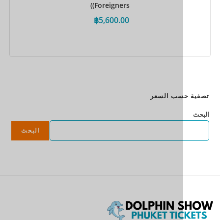
(Foreigners)
฿
5,600.00
احجز الآن
سب السعر
البحث