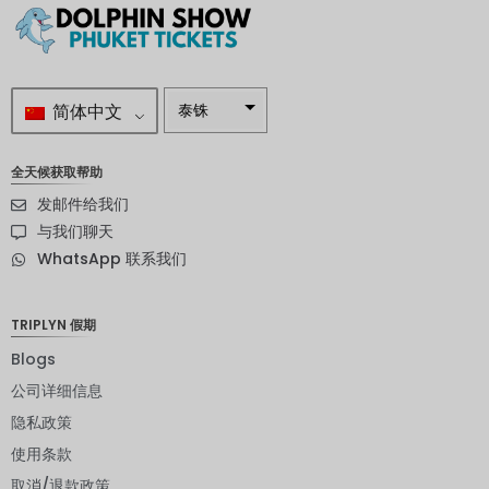
简体中文
泰铢
南非兰特
全天候获取帮助
瑞典克朗
发邮件给我们
新西兰元
与我们聊天
WhatsApp 联系我们
挪威克朗
日元
TRIPLYN 假期
欧元
Blogs
印度卢比
公司详细信息
隐私政策
发行人违
约评级
使用条款
英镑
取消/退款政策