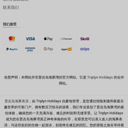
联系我们
丹麦克朗
瑞士法郎
我们接受
计算机辅
助设计
澳元
韩元
中国新年
新台币
免责声明：本网站并非普吉岛海豚湾的官方网站。它是 Triplyn Holidays 的合作
网站。
马来西亚
林吉特
PHP
普吉岛海豚表演
，由 Triplyn Holidays 自豪地管理，是您通往惊险刺激和家庭乐
趣世界的可靠门户。拥有数百万快乐的游客，我们专业策划了普吉岛海豚湾的最
港币
佳体验，确保您的一天充满兴奋、难忘的时刻和无缝享受。让 Triplyn Holidays
成为您在普吉岛海豚湾真正神奇体验的向导，在那里您可以潜入迷人的海豚表
新加坡元
演，与这些友好的生物一起游泳，创造终生难忘的回忆。您的冒险之旅在等待着