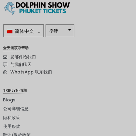
简体中文
泰铢
南非兰特
全天候获取帮助
瑞典克朗
发邮件给我们
新西兰元
与我们聊天
WhatsApp 联系我们
挪威克朗
日元
TRIPLYN 假期
欧元
Blogs
印度卢比
公司详细信息
隐私政策
发行人违
约评级
使用条款
英镑
取消/退款政策