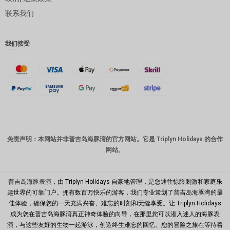
联系我们
丹麦克朗
瑞士法郎
我们接受
计算机辅
助设计
澳元
韩元
中国新年
新台币
免责声明：本网站并非普吉岛海豚湾的官方网站。它是 Triplyn Holidays 的合作
网站。
马来西亚
林吉特
PHP
普吉岛海豚表演
，由 Triplyn Holidays 自豪地管理，是您通往惊险刺激和家庭乐
趣世界的可靠门户。拥有数百万快乐的游客，我们专业策划了普吉岛海豚湾的最
港币
佳体验，确保您的一天充满兴奋、难忘的时刻和无缝享受。让 Triplyn Holidays
成为您在普吉岛海豚湾真正神奇体验的向导，在那里您可以潜入迷人的海豚表
新加坡元
演，与这些友好的生物一起游泳，创造终生难忘的回忆。您的冒险之旅在等待着