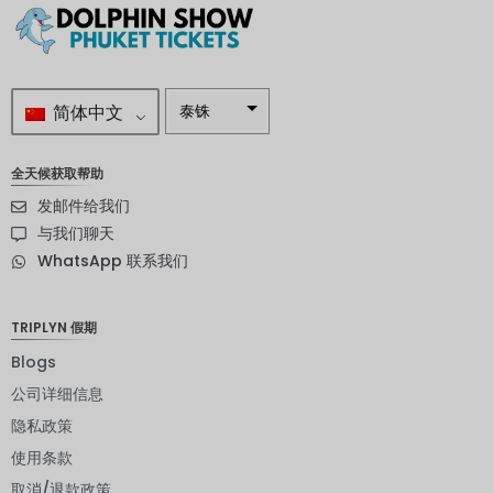
简体中文
泰铢
南非兰特
全天候获取帮助
瑞典克朗
发邮件给我们
新西兰元
与我们聊天
WhatsApp 联系我们
挪威克朗
日元
TRIPLYN 假期
欧元
Blogs
印度卢比
公司详细信息
隐私政策
发行人违
约评级
使用条款
英镑
取消/退款政策