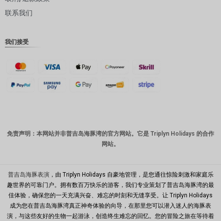
联系我们
丹麦克朗
瑞士法郎
我们接受
计算机辅
助设计
澳元
韩元
中国新年
新台币
免责声明：本网站并非普吉岛海豚湾的官方网站。它是 Triplyn Holidays 的合作
网站。
马来西亚
林吉特
PHP
普吉岛海豚表演
，由 Triplyn Holidays 自豪地管理，是您通往惊险刺激和家庭乐
趣世界的可靠门户。拥有数百万快乐的游客，我们专业策划了普吉岛海豚湾的最
港币
佳体验，确保您的一天充满兴奋、难忘的时刻和无缝享受。让 Triplyn Holidays
成为您在普吉岛海豚湾真正神奇体验的向导，在那里您可以潜入迷人的海豚表
新加坡元
演，与这些友好的生物一起游泳，创造终生难忘的回忆。您的冒险之旅在等待着