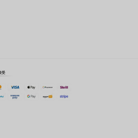
瑞士法郎
计算机辅
助设计
澳元
韩元
中国新年
新台币
接受
马来西亚
林吉特
PHP
港币
新加坡元
美元