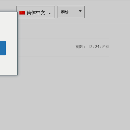
简体中文
泰铢
南非兰特
瑞典克朗
新西兰元
视图：
12
24
所有
e
挪威克朗
日元
欧元
印度卢比
发行人违
约评级
英镑
丹麦克朗