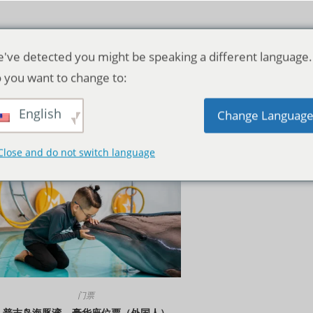
've detected you might be speaking a different language.
 you want to change to:
English
默认产品排序
Change Languag
Close and do not switch language
门票
普吉岛海豚湾 – 豪华座位票（外国人）