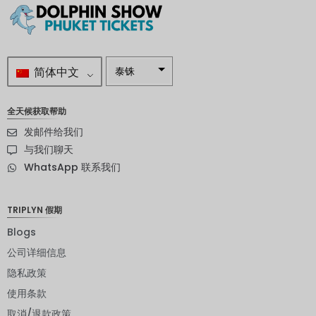
简体中文
泰铢
南非兰特
全天候获取帮助
瑞典克朗
发邮件给我们
新西兰元
与我们聊天
WhatsApp 联系我们
挪威克朗
日元
TRIPLYN 假期
欧元
Blogs
印度卢比
公司详细信息
隐私政策
发行人违
约评级
使用条款
英镑
取消/退款政策