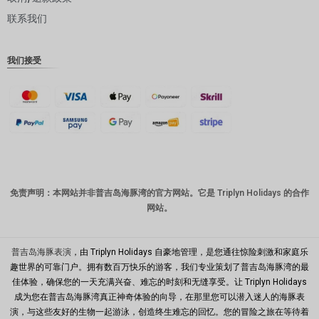
联系我们
丹麦克朗
瑞士法郎
我们接受
计算机辅
助设计
澳元
韩元
中国新年
新台币
免责声明：本网站并非普吉岛海豚湾的官方网站。它是 Triplyn Holidays 的合作
网站。
马来西亚
林吉特
PHP
普吉岛海豚表演
，由 Triplyn Holidays 自豪地管理，是您通往惊险刺激和家庭乐
趣世界的可靠门户。拥有数百万快乐的游客，我们专业策划了普吉岛海豚湾的最
港币
佳体验，确保您的一天充满兴奋、难忘的时刻和无缝享受。让 Triplyn Holidays
成为您在普吉岛海豚湾真正神奇体验的向导，在那里您可以潜入迷人的海豚表
新加坡元
演，与这些友好的生物一起游泳，创造终生难忘的回忆。您的冒险之旅在等待着