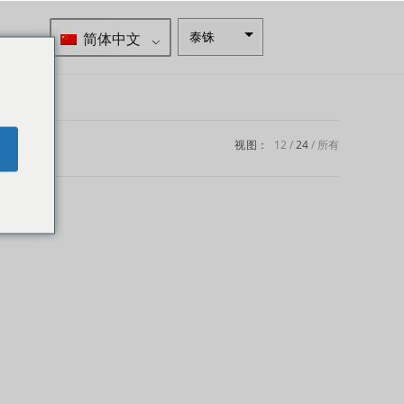
简体中文
泰铢
南非兰特
瑞典克朗
新西兰元
视图：
12
24
所有
e
挪威克朗
日元
欧元
印度卢比
发行人违
约评级
英镑
丹麦克朗