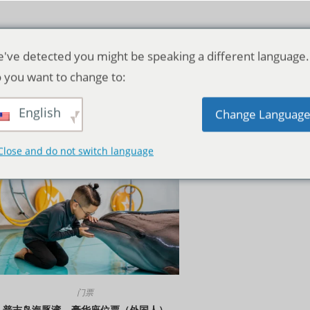
've detected you might be speaking a different language.
 you want to change to:
English
默认产品排序
Change Languag
Close and do not switch language
门票
普吉岛海豚湾 – 豪华座位票（外国人）