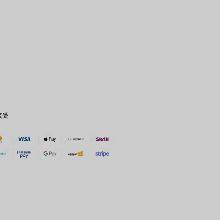
瑞士法郎
计算机辅
助设计
澳元
韩元
中国新年
新台币
接受
马来西亚
林吉特
PHP
港币
新加坡元
美元