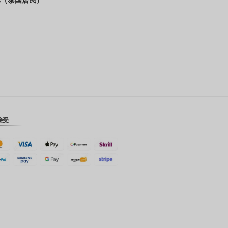
瑞士法郎
计算机辅
助设计
澳元
韩元
中国新年
新台币
接受
马来西亚
林吉特
PHP
港币
新加坡元
美元