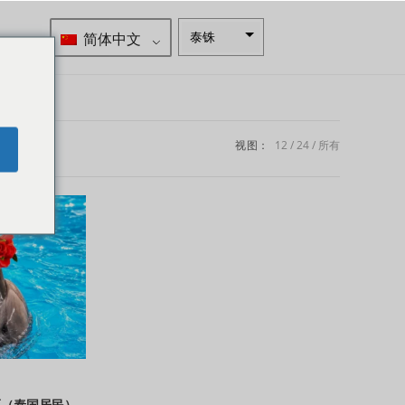
简体中文
泰铢
南非兰特
瑞典克朗
新西兰元
视图：
12
24
所有
e
挪威克朗
日元
欧元
印度卢比
发行人违
约评级
英镑
丹麦克朗
票（泰国居民）