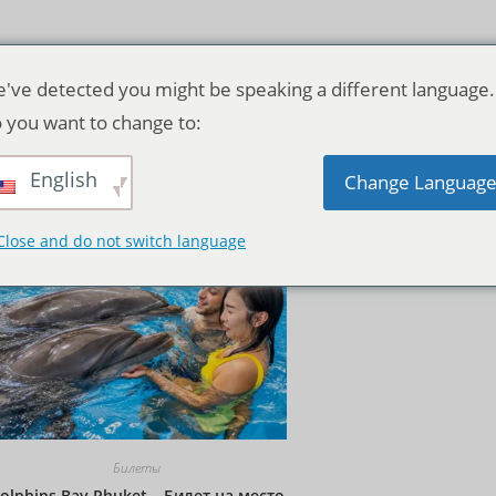
've detected you might be speaking a different language.
 you want to change to:
English
Исходная сортировка
Change Languag
Close and do not switch language
Билеты
olphins Bay Phuket – Билет на место