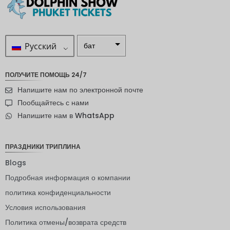
Русский
бат
ZAR
ПОЛУЧИТЕ ПОМОЩЬ 24/7
шведска
Напишите нам по электронной почте
я крона
Пообщайтесь с нами
новозел
Напишите нам в WhatsApp
андский
доллар
норвежс
ПРАЗДНИКИ ТРИПЛИНА
кая
крона
Blogs
Подробная информация о компании
ЙЕНА
политика конфиденциальности
евро
Условия использования
индийск
Политика отмены/возврата средств
ая