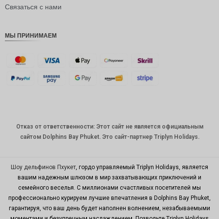
рупия
Связаться с нами
РДЭ
МЫ ПРИНИМАЕМ
Фунт
стерлинг
ов
датская
крона
швейцар
ский
франк
Отказ от ответственности: Этот сайт не является официальным
САПР
сайтом Dolphins Bay Phuket. Это сайт-партнер Triplyn Holidays.
австрал
ийский
доллар
Шоу дельфинов Пхукет
, гордо управляемый Triplyn Holidays, является
вашим надежным шлюзом в мир захватывающих приключений и
корейск
семейного веселья. С миллионами счастливых посетителей мы
ая вона
профессионально курируем лучшие впечатления в Dolphins Bay Phuket,
китайски
гарантируя, что ваш день будет наполнен волнением, незабываемыми
й юань
моментами и безупречным наслаждением. Позвольте Triplyn Holidays