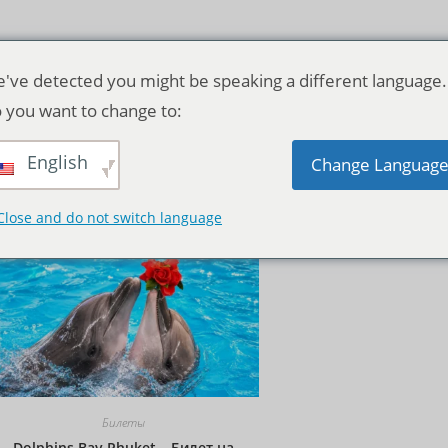
've detected you might be speaking a different language.
 you want to change to:
English
Исходная сортировка
Change Languag
Close and do not switch language
Билеты
Dolphins Bay Phuket – Билет на