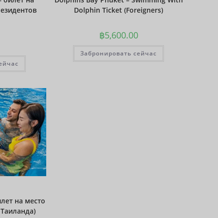
резидентов
Dolphin Ticket (Foreigners)
Фунт
стерлинг
ов
฿
5,600.00
датская
Забронировать сейчас
крона
ейчас
швейцар
ский
франк
САПР
австрал
ийский
доллар
корейск
ая вона
китайски
й юань
илет на место
ТВД
 Таиланда)