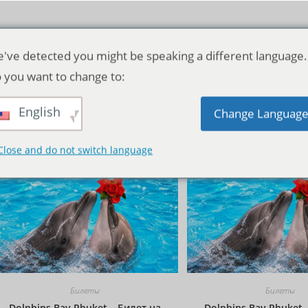
've detected you might be speaking a different language.
 you want to change to:
English
Исходная сортировка
Change Languag
Close and do not switch language
Билеты
Билеты
Dolphins Bay Phuket – Билет на
Dolphins Bay Phuket 