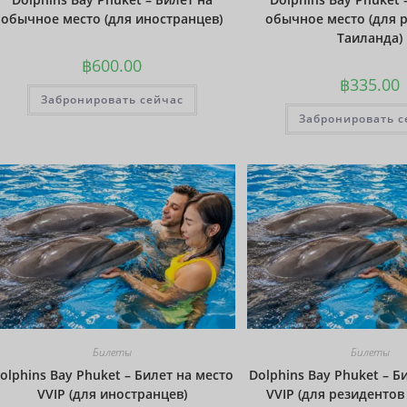
обычное место (для иностранцев)
обычное место (для 
Таиланда)
฿
600.00
฿
335.00
Забронировать сейчас
Забронировать с
Билеты
Билеты
olphins Bay Phuket – Билет на место
Dolphins Bay Phuket – Б
VVIP (для иностранцев)
VVIP (для резидентов