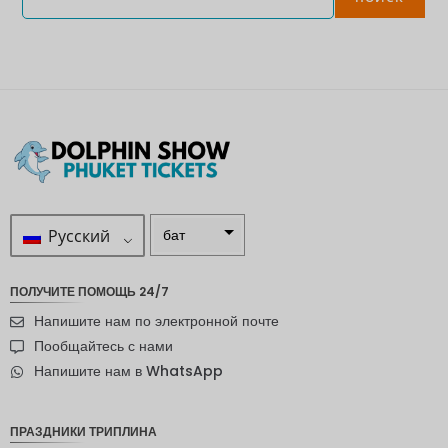
Русский
бат
ZAR
ПОЛУЧИТЕ ПОМОЩЬ 24/7
шведска
Напишите нам по электронной почте
я крона
Пообщайтесь с нами
новозел
Напишите нам в WhatsApp
андский
доллар
норвежс
ПРАЗДНИКИ ТРИПЛИНА
кая