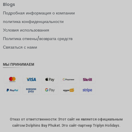
крона
Blogs
Подробная информация о компании
ЙЕНА
политика конфиденциальности
евро
Условия использования
индийск
Политика отмены/возврата средств
ая
рупия
Связаться с нами
РДЭ
МЫ ПРИНИМАЕМ
Фунт
стерлинг
ов
датская
крона
швейцар
ский
франк
Отказ от ответственности: Этот сайт не является официальным
САПР
сайтом Dolphins Bay Phuket. Это сайт-партнер Triplyn Holidays.
австрал