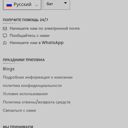
Русский
бат
ZAR
ПОЛУЧИТЕ ПОМОЩЬ 24/7
шведска
Напишите нам по электронной почте
я крона
Пообщайтесь с нами
новозел
Напишите нам в WhatsApp
андский
доллар
норвежс
ПРАЗДНИКИ ТРИПЛИНА
кая
крона
Blogs
Подробная информация о компании
ЙЕНА
политика конфиденциальности
евро
Условия использования
индийск
Политика отмены/возврата средств
ая
рупия
Связаться с нами
РДЭ
МЫ ПРИНИМАЕМ