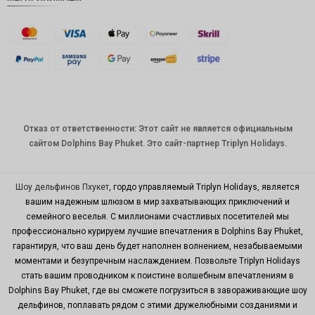
Фунт
стерлинг
ов
датская
крона
швейцар
ский
франк
Отказ от ответственности: Этот сайт не является официальным
САПР
сайтом Dolphins Bay Phuket. Это сайт-партнер Triplyn Holidays.
австрал
ийский
доллар
Шоу дельфинов Пхукет
, гордо управляемый Triplyn Holidays, является
вашим надежным шлюзом в мир захватывающих приключений и
корейск
семейного веселья. С миллионами счастливых посетителей мы
ая вона
профессионально курируем лучшие впечатления в Dolphins Bay Phuket,
китайски
гарантируя, что ваш день будет наполнен волнением, незабываемыми
й юань
моментами и безупречным наслаждением. Позвольте Triplyn Holidays
стать вашим проводником к поистине волшебным впечатлениям в
ТВД
Dolphins Bay Phuket, где вы сможете погрузиться в завораживающие шоу
MYR
дельфинов, поплавать рядом с этими дружелюбными созданиями и