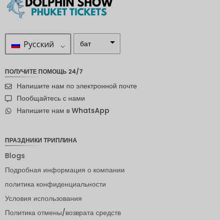
Русский
бат
ZAR
ПОЛУЧИТЕ ПОМОЩЬ 24/7
шведска
Напишите нам по электронной почте
я крона
Пообщайтесь с нами
новозел
Напишите нам в WhatsApp
андский
доллар
норвежс
ПРАЗДНИКИ ТРИПЛИНА
кая
крона
Blogs
Подробная информация о компании
ЙЕНА
политика конфиденциальности
евро
Условия использования
индийск
Политика отмены/возврата средств
ая