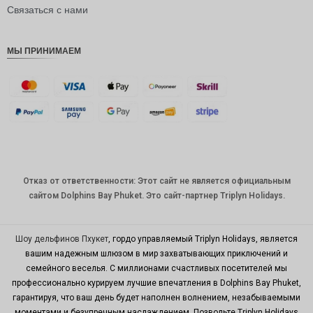
рупия
Связаться с нами
РДЭ
МЫ ПРИНИМАЕМ
Фунт
стерлинг
ов
датская
крона
швейцар
ский
франк
Отказ от ответственности: Этот сайт не является официальным
САПР
сайтом Dolphins Bay Phuket. Это сайт-партнер Triplyn Holidays.
австрал
ийский
доллар
Шоу дельфинов Пхукет
, гордо управляемый Triplyn Holidays, является
вашим надежным шлюзом в мир захватывающих приключений и
корейск
семейного веселья. С миллионами счастливых посетителей мы
ая вона
профессионально курируем лучшие впечатления в Dolphins Bay Phuket,
китайски
гарантируя, что ваш день будет наполнен волнением, незабываемыми
й юань
моментами и безупречным наслаждением. Позвольте Triplyn Holidays