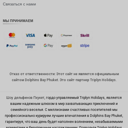
рупия
Связаться с нами
РДЭ
МЫ ПРИНИМАЕМ
Фунт
стерлинг
ов
датская
крона
швейцар
ский
франк
Отказ от ответственности: Этот сайт не является официальным
САПР
сайтом Dolphins Bay Phuket. Это сайт-партнер Triplyn Holidays.
австрал
ийский
доллар
Шоу дельфинов Пхукет
, гордо управляемый Triplyn Holidays, является
вашим надежным шлюзом в мир захватывающих приключений и
корейск
семейного веселья. С миллионами счастливых посетителей мы
ая вона
профессионально курируем лучшие впечатления в Dolphins Bay Phuket,
китайски
гарантируя, что ваш день будет наполнен волнением, незабываемыми
й юань
моментами и безупречным наслаждением. Позвольте Triplyn Holidays