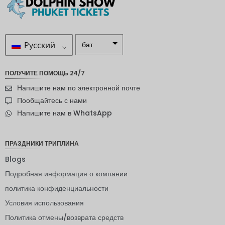
Русский
бат
ZAR
ПОЛУЧИТЕ ПОМОЩЬ 24/7
шведска
Напишите нам по электронной почте
я крона
Пообщайтесь с нами
новозел
Напишите нам в WhatsApp
андский
доллар
норвежс
ПРАЗДНИКИ ТРИПЛИНА
кая
крона
Blogs
Подробная информация о компании
ЙЕНА
политика конфиденциальности
евро
Условия использования
индийск
Политика отмены/возврата средств
ая