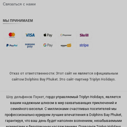
рупия
Связаться с нами
РДЭ
МЫ ПРИНИМАЕМ
Фунт
стерлинг
ов
датская
крона
швейцар
ский
франк
Отказ от ответственности: Этот сайт не является официальным
САПР
сайтом Dolphins Bay Phuket. Это сайт-партнер Triplyn Holidays.
австрал
ийский
доллар
Шоу дельфинов Пхукет
, гордо управляемый Triplyn Holidays, является
вашим надежным шлюзом в мир захватывающих приключений и
корейск
семейного веселья. С миллионами счастливых посетителей мы
ая вона
профессионально курируем лучшие впечатления в Dolphins Bay Phuket,
китайски
гарантируя, что ваш день будет наполнен волнением, незабываемыми
й юань
моментами и безупречным наслаждением. Позвольте Triplyn Holidays