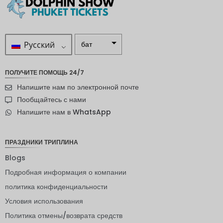
Русский
бат
ZAR
ПОЛУЧИТЕ ПОМОЩЬ 24/7
шведска
Напишите нам по электронной почте
я крона
Пообщайтесь с нами
новозел
Напишите нам в WhatsApp
андский
доллар
норвежс
ПРАЗДНИКИ ТРИПЛИНА
кая
крона
Blogs
Подробная информация о компании
ЙЕНА
политика конфиденциальности
евро
Условия использования
индийск
Политика отмены/возврата средств
ая