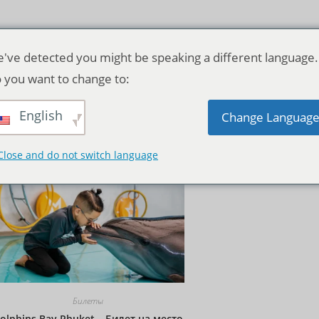
've detected you might be speaking a different language.
 you want to change to:
English
Исходная сортировка
Change Languag
Close and do not switch language
Билеты
olphins Bay Phuket – Билет на место