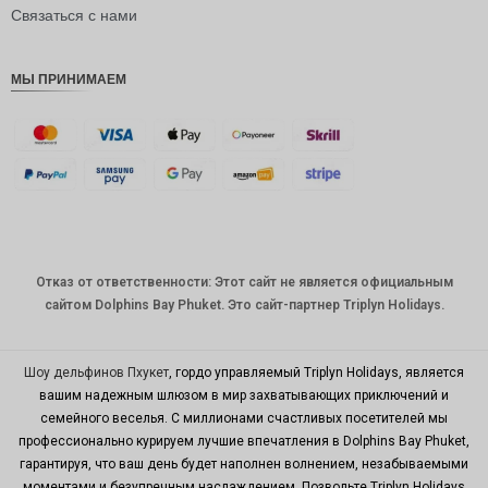
рупия
Связаться с нами
РДЭ
МЫ ПРИНИМАЕМ
Фунт
стерлинг
ов
датская
крона
швейцар
ский
франк
Отказ от ответственности: Этот сайт не является официальным
САПР
сайтом Dolphins Bay Phuket. Это сайт-партнер Triplyn Holidays.
австрал
ийский
доллар
Шоу дельфинов Пхукет
, гордо управляемый Triplyn Holidays, является
вашим надежным шлюзом в мир захватывающих приключений и
корейск
семейного веселья. С миллионами счастливых посетителей мы
ая вона
профессионально курируем лучшие впечатления в Dolphins Bay Phuket,
китайски
гарантируя, что ваш день будет наполнен волнением, незабываемыми
й юань
моментами и безупречным наслаждением. Позвольте Triplyn Holidays