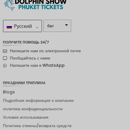
Русский
бат
ZAR
ПОЛУЧИТЕ ПОМОЩЬ 24/7
шведска
Напишите нам по электронной почте
я крона
Пообщайтесь с нами
новозел
Напишите нам в WhatsApp
андский
доллар
норвежс
ПРАЗДНИКИ ТРИПЛИНА
кая
крона
Blogs
Подробная информация о компании
ЙЕНА
политика конфиденциальности
евро
Условия использования
индийск
Политика отмены/возврата средств
ая