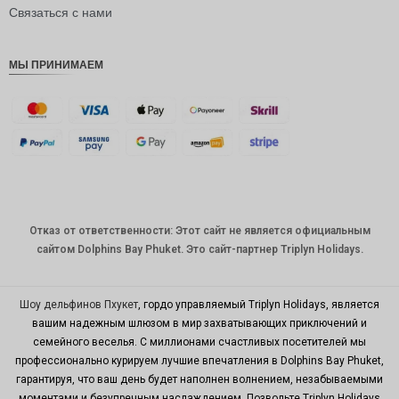
рупия
Связаться с нами
РДЭ
МЫ ПРИНИМАЕМ
Фунт
стерлинг
ов
датская
крона
швейцар
ский
франк
Отказ от ответственности: Этот сайт не является официальным
САПР
сайтом Dolphins Bay Phuket. Это сайт-партнер Triplyn Holidays.
австрал
ийский
доллар
Шоу дельфинов Пхукет
, гордо управляемый Triplyn Holidays, является
вашим надежным шлюзом в мир захватывающих приключений и
корейск
семейного веселья. С миллионами счастливых посетителей мы
ая вона
профессионально курируем лучшие впечатления в Dolphins Bay Phuket,
китайски
гарантируя, что ваш день будет наполнен волнением, незабываемыми
й юань
моментами и безупречным наслаждением. Позвольте Triplyn Holidays