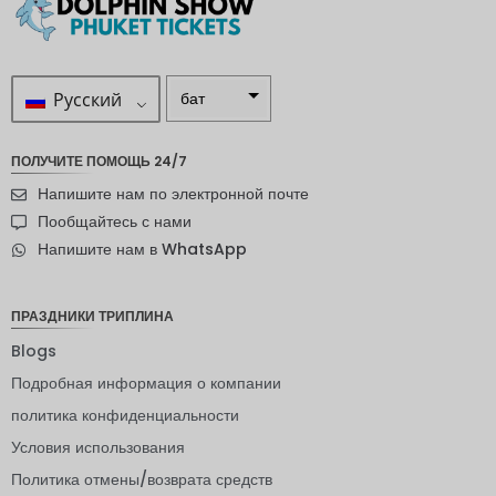
Русский
бат
ZAR
ПОЛУЧИТЕ ПОМОЩЬ 24/7
шведска
Напишите нам по электронной почте
я крона
Пообщайтесь с нами
новозел
Напишите нам в WhatsApp
андский
доллар
норвежс
ПРАЗДНИКИ ТРИПЛИНА
кая
крона
Blogs
Подробная информация о компании
ЙЕНА
политика конфиденциальности
евро
Условия использования
индийск
Политика отмены/возврата средств
ая