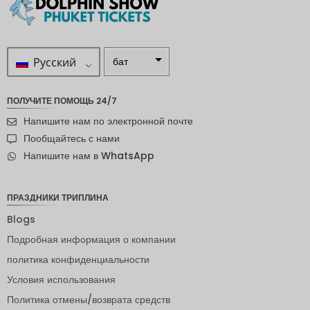
Русский
бат
ZAR
ПОЛУЧИТЕ ПОМОЩЬ 24/7
шведска
Напишите нам по электронной почте
я крона
Пообщайтесь с нами
новозел
Напишите нам в WhatsApp
андский
доллар
норвежс
ПРАЗДНИКИ ТРИПЛИНА
кая
крона
Blogs
Подробная информация о компании
ЙЕНА
политика конфиденциальности
евро
Условия использования
индийск
Политика отмены/возврата средств
ая