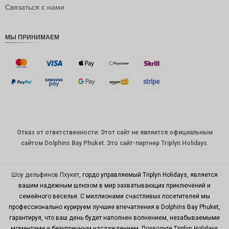
рупия
Связаться с нами
РДЭ
МЫ ПРИНИМАЕМ
Фунт
стерлинг
ов
датская
крона
швейцар
ский
франк
Отказ от ответственности: Этот сайт не является официальным
САПР
сайтом Dolphins Bay Phuket. Это сайт-партнер Triplyn Holidays.
австрал
ийский
доллар
Шоу дельфинов Пхукет
, гордо управляемый Triplyn Holidays, является
вашим надежным шлюзом в мир захватывающих приключений и
корейск
семейного веселья. С миллионами счастливых посетителей мы
ая вона
профессионально курируем лучшие впечатления в Dolphins Bay Phuket,
китайски
гарантируя, что ваш день будет наполнен волнением, незабываемыми
й юань
моментами и безупречным наслаждением. Позвольте Triplyn Holidays