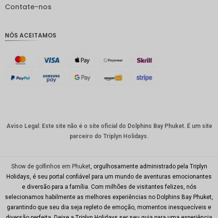
IDR
Contate-nos
GBP
NÓS ACEITAMOS
Coroa
dinamar
quesa
Franco
suíço
CAD
Dólar
australia
Aviso Legal: Este site não é o site oficial do Dolphins Bay Phuket. É um site
no
parceiro do Triplyn Holidays.
KRW
CNY
Show de golfinhos em Phuket
, orgulhosamente administrado pela Triplyn
Holidays, é seu portal confiável para um mundo de aventuras emocionantes
TWD
e diversão para a família. Com milhões de visitantes felizes, nós
selecionamos habilmente as melhores experiências no Dolphins Bay Phuket,
Minhas
garantindo que seu dia seja repleto de emoção, momentos inesquecíveis e
Ries
diversão perfeita. Deixe a Triplyn Holidays ser seu guia para uma experiência