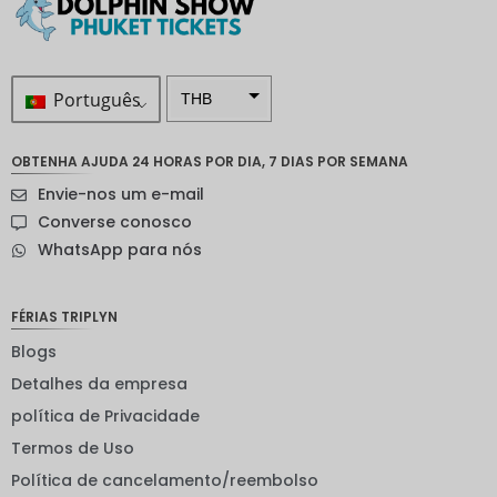
Português
THB
ZAR
OBTENHA AJUDA 24 HORAS POR DIA, 7 DIAS POR SEMANA
Coroa
Envie-nos um e-mail
sueca
Converse conosco
Dólar
WhatsApp para nós
neozelan
dês
Coroa
FÉRIAS TRIPLYN
noruegu
esa
Blogs
Detalhes da empresa
ienes
política de Privacidade
EUR
Termos de Uso
INR
Política de cancelamento/reembolso