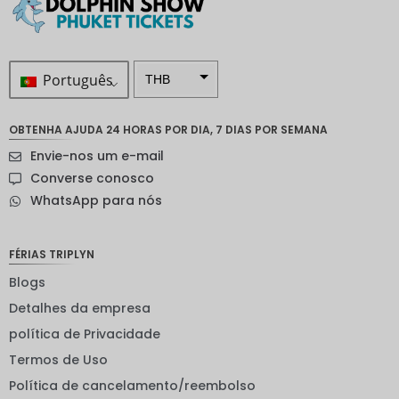
Português
THB
ZAR
OBTENHA AJUDA 24 HORAS POR DIA, 7 DIAS POR SEMANA
Coroa
Envie-nos um e-mail
sueca
Converse conosco
Dólar
WhatsApp para nós
neozelan
dês
Coroa
FÉRIAS TRIPLYN
noruegu
esa
Blogs
Detalhes da empresa
ienes
política de Privacidade
EUR
Termos de Uso
INR
Política de cancelamento/reembolso