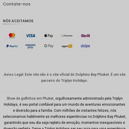
IDR
Contate-nos
GBP
NÓS ACEITAMOS
Coroa
dinamar
quesa
Franco
suíço
CAD
Dólar
australia
Aviso Legal: Este site não é o site oficial do Dolphins Bay Phuket. É um site
no
parceiro do Triplyn Holidays.
KRW
CNY
Show de golfinhos em Phuket
, orgulhosamente administrado pela Triplyn
Holidays, é seu portal confiável para um mundo de aventuras emocionantes
TWD
e diversão para a família. Com milhões de visitantes felizes, nós
selecionamos habilmente as melhores experiências no Dolphins Bay Phuket,
Minhas
garantindo que seu dia seja repleto de emoção, momentos inesquecíveis e
Ries
diversão perfeita. Deixe a Triplyn Holidays ser seu guia para uma experiência