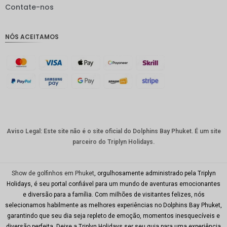
IDR
Contate-nos
GBP
NÓS ACEITAMOS
Coroa
dinamar
quesa
Franco
suíço
CAD
Dólar
australia
Aviso Legal: Este site não é o site oficial do Dolphins Bay Phuket. É um site
no
parceiro do Triplyn Holidays.
KRW
CNY
Show de golfinhos em Phuket
, orgulhosamente administrado pela Triplyn
Holidays, é seu portal confiável para um mundo de aventuras emocionantes
TWD
e diversão para a família. Com milhões de visitantes felizes, nós
selecionamos habilmente as melhores experiências no Dolphins Bay Phuket,
Minhas
garantindo que seu dia seja repleto de emoção, momentos inesquecíveis e
Ries
diversão perfeita. Deixe a Triplyn Holidays ser seu guia para uma experiência