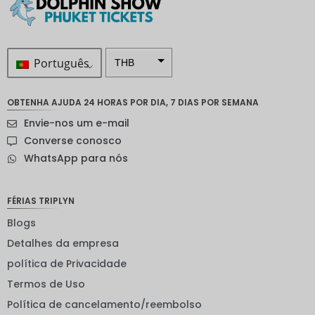
Português
THB
ZAR
OBTENHA AJUDA 24 HORAS POR DIA, 7 DIAS POR SEMANA
Coroa
Envie-nos um e-mail
sueca
Converse conosco
Dólar
WhatsApp para nós
neozelan
dês
Coroa
FÉRIAS TRIPLYN
noruegu
esa
Blogs
Detalhes da empresa
ienes
política de Privacidade
EUR
Termos de Uso
INR
Política de cancelamento/reembolso