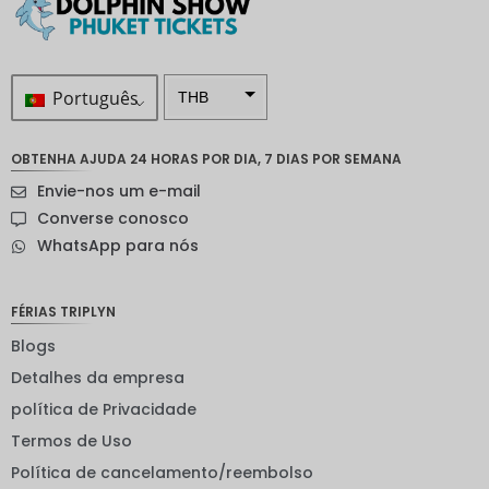
Português
THB
ZAR
OBTENHA AJUDA 24 HORAS POR DIA, 7 DIAS POR SEMANA
Coroa
Envie-nos um e-mail
sueca
Converse conosco
Dólar
WhatsApp para nós
neozelan
dês
Coroa
FÉRIAS TRIPLYN
noruegu
esa
Blogs
Detalhes da empresa
ienes
política de Privacidade
EUR
Termos de Uso
INR
Política de cancelamento/reembolso