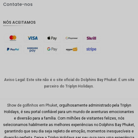
IDR
Contate-nos
GBP
NÓS ACEITAMOS
Coroa
dinamar
quesa
Franco
suíço
CAD
Dólar
australia
Aviso Legal: Este site não é o site oficial do Dolphins Bay Phuket. É um site
no
parceiro do Triplyn Holidays.
KRW
CNY
Show de golfinhos em Phuket
, orgulhosamente administrado pela Triplyn
Holidays, é seu portal confiável para um mundo de aventuras emocionantes
TWD
e diversão para a família. Com milhões de visitantes felizes, nós
selecionamos habilmente as melhores experiências no Dolphins Bay Phuket,
Minhas
garantindo que seu dia seja repleto de emoção, momentos inesquecíveis e
Ries
diversão perfeita. Deixe a Triplyn Holidays ser seu guia para uma experiência