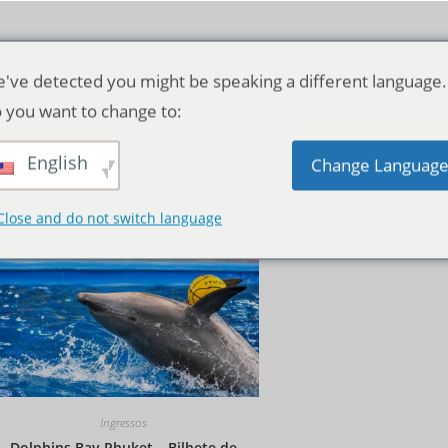
've detected you might be speaking a different language.
 you want to change to:
English
Ordenação padrão
Change Languag
Close and do not switch language
Ingressos
Dolphins Bay Phuket – Bilhete de