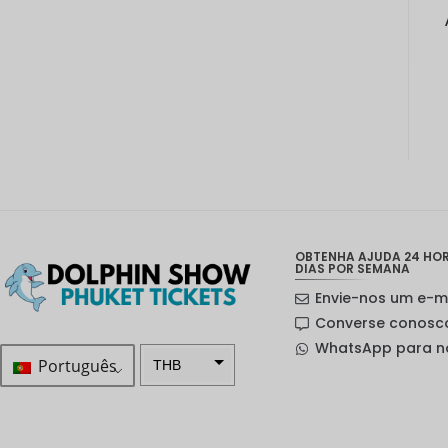
OBTENHA AJUDA 24 HORA
DIAS POR SEMANA
Envie-nos um e-m
Converse conosc
WhatsApp para n
Português
THB
ZAR
Coroa