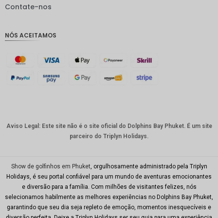
IDR
Contate-nos
GBP
NÓS ACEITAMOS
Coroa
dinamar
quesa
Franco
suíço
CAD
Dólar
australia
Aviso Legal: Este site não é o site oficial do Dolphins Bay Phuket. É um site
no
parceiro do Triplyn Holidays.
KRW
CNY
Show de golfinhos em Phuket
, orgulhosamente administrado pela Triplyn
Holidays, é seu portal confiável para um mundo de aventuras emocionantes
TWD
e diversão para a família. Com milhões de visitantes felizes, nós
selecionamos habilmente as melhores experiências no Dolphins Bay Phuket,
Minhas
garantindo que seu dia seja repleto de emoção, momentos inesquecíveis e
Ries
diversão perfeita. Deixe a Triplyn Holidays ser seu guia para uma experiência