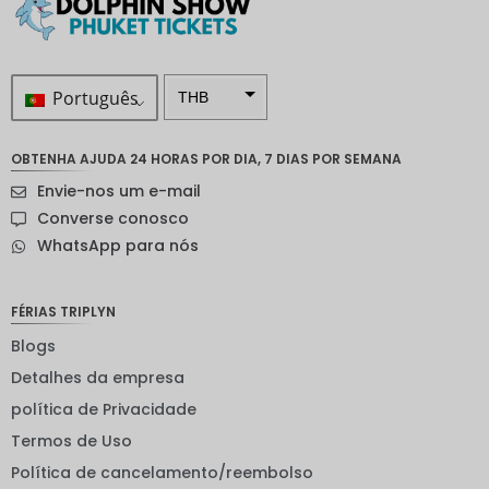
Português
THB
ZAR
OBTENHA AJUDA 24 HORAS POR DIA, 7 DIAS POR SEMANA
Coroa
Envie-nos um e-mail
sueca
Converse conosco
Dólar
WhatsApp para nós
neozelan
dês
Coroa
FÉRIAS TRIPLYN
noruegu
esa
Blogs
Detalhes da empresa
ienes
política de Privacidade
EUR
Termos de Uso
INR
Política de cancelamento/reembolso