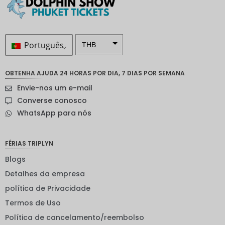
Português
THB
ZAR
OBTENHA AJUDA 24 HORAS POR DIA, 7 DIAS POR SEMANA
Coroa
Envie-nos um e-mail
sueca
Converse conosco
Dólar
WhatsApp para nós
neozelan
dês
Coroa
FÉRIAS TRIPLYN
noruegu
esa
Blogs
Detalhes da empresa
ienes
política de Privacidade
EUR
Termos de Uso
INR
Política de cancelamento/reembolso