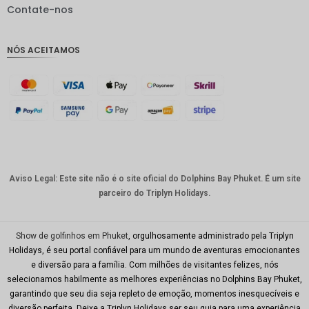
IDR
Contate-nos
GBP
NÓS ACEITAMOS
Coroa
dinamar
quesa
Franco
suíço
CAD
Dólar
australia
Aviso Legal: Este site não é o site oficial do Dolphins Bay Phuket. É um site
no
parceiro do Triplyn Holidays.
KRW
CNY
Show de golfinhos em Phuket
, orgulhosamente administrado pela Triplyn
Holidays, é seu portal confiável para um mundo de aventuras emocionantes
TWD
e diversão para a família. Com milhões de visitantes felizes, nós
selecionamos habilmente as melhores experiências no Dolphins Bay Phuket,
Minhas
garantindo que seu dia seja repleto de emoção, momentos inesquecíveis e
Ries
diversão perfeita. Deixe a Triplyn Holidays ser seu guia para uma experiência