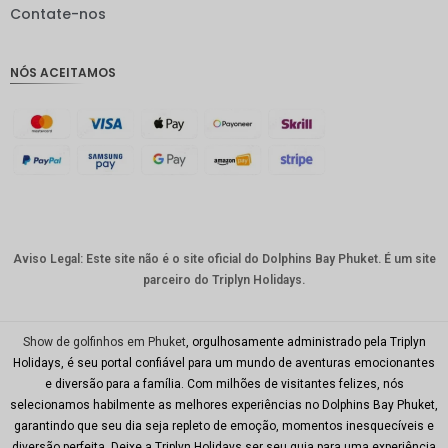
IDR
Contate-nos
GBP
NÓS ACEITAMOS
Coroa
dinamar
quesa
Franco
suíço
CAD
Dólar
australia
Aviso Legal: Este site não é o site oficial do Dolphins Bay Phuket. É um site
no
parceiro do Triplyn Holidays.
KRW
CNY
Show de golfinhos em Phuket
, orgulhosamente administrado pela Triplyn
Holidays, é seu portal confiável para um mundo de aventuras emocionantes
TWD
e diversão para a família. Com milhões de visitantes felizes, nós
selecionamos habilmente as melhores experiências no Dolphins Bay Phuket,
Minhas
garantindo que seu dia seja repleto de emoção, momentos inesquecíveis e
Ries
diversão perfeita. Deixe a Triplyn Holidays ser seu guia para uma experiência