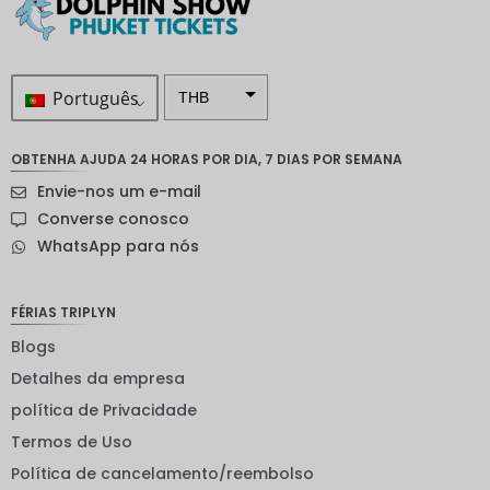
Português
THB
ZAR
OBTENHA AJUDA 24 HORAS POR DIA, 7 DIAS POR SEMANA
Coroa
Envie-nos um e-mail
sueca
Converse conosco
Dólar
WhatsApp para nós
neozelan
dês
Coroa
FÉRIAS TRIPLYN
noruegu
esa
Blogs
Detalhes da empresa
ienes
política de Privacidade
EUR
Termos de Uso
INR
Política de cancelamento/reembolso