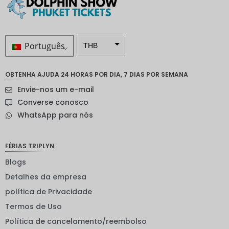
Português
THB
ZAR
OBTENHA AJUDA 24 HORAS POR DIA, 7 DIAS POR SEMANA
Coroa
Envie-nos um e-mail
sueca
Converse conosco
Dólar
WhatsApp para nós
neozelan
dês
Coroa
FÉRIAS TRIPLYN
noruegu
esa
Blogs
Detalhes da empresa
ienes
política de Privacidade
EUR
Termos de Uso
INR
Política de cancelamento/reembolso