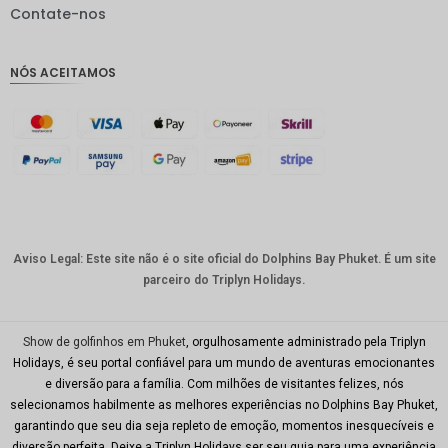
IDR
Contate-nos
GBP
NÓS ACEITAMOS
Coroa
dinamar
quesa
Franco
suíço
CAD
Dólar
australia
Aviso Legal: Este site não é o site oficial do Dolphins Bay Phuket. É um site
no
parceiro do Triplyn Holidays.
KRW
CNY
Show de golfinhos em Phuket
, orgulhosamente administrado pela Triplyn
Holidays, é seu portal confiável para um mundo de aventuras emocionantes
TWD
e diversão para a família. Com milhões de visitantes felizes, nós
selecionamos habilmente as melhores experiências no Dolphins Bay Phuket,
Minhas
garantindo que seu dia seja repleto de emoção, momentos inesquecíveis e
Ries
diversão perfeita. Deixe a Triplyn Holidays ser seu guia para uma experiência