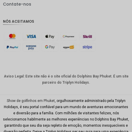
IDR
Contate-nos
GBP
NÓS ACEITAMOS
Coroa
dinamar
quesa
Franco
suíço
CAD
Dólar
australia
Aviso Legal: Este site não é o site oficial do Dolphins Bay Phuket. É um site
no
parceiro do Triplyn Holidays.
KRW
CNY
Show de golfinhos em Phuket
, orgulhosamente administrado pela Triplyn
Holidays, é seu portal confiável para um mundo de aventuras emocionantes
TWD
e diversão para a família. Com milhões de visitantes felizes, nós
selecionamos habilmente as melhores experiências no Dolphins Bay Phuket,
Minhas
garantindo que seu dia seja repleto de emoção, momentos inesquecíveis e
Ries
diversão perfeita. Deixe a Triplyn Holidays ser seu guia para uma experiência