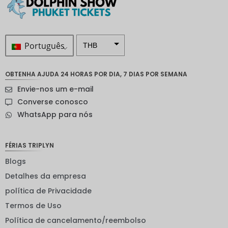
Português
THB
ZAR
OBTENHA AJUDA 24 HORAS POR DIA, 7 DIAS POR SEMANA
Coroa
Envie-nos um e-mail
sueca
Converse conosco
Dólar
WhatsApp para nós
neozelan
dês
Coroa
FÉRIAS TRIPLYN
noruegu
esa
Blogs
Detalhes da empresa
ienes
política de Privacidade
EUR
Termos de Uso
INR
Política de cancelamento/reembolso