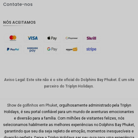
IDR
Contate-nos
GBP
NÓS ACEITAMOS
Coroa
dinamar
quesa
Franco
suíço
CAD
Dólar
australia
Aviso Legal: Este site não é o site oficial do Dolphins Bay Phuket. É um site
no
parceiro do Triplyn Holidays.
KRW
CNY
Show de golfinhos em Phuket
, orgulhosamente administrado pela Triplyn
Holidays, é seu portal confiável para um mundo de aventuras emocionantes
TWD
e diversão para a família. Com milhões de visitantes felizes, nós
selecionamos habilmente as melhores experiências no Dolphins Bay Phuket,
Minhas
garantindo que seu dia seja repleto de emoção, momentos inesquecíveis e
Ries
diversão perfeita. Deixe a Triplyn Holidays ser seu guia para uma experiência