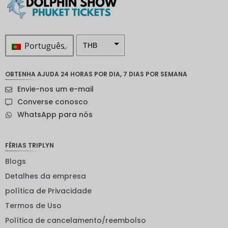
Português
THB
ZAR
OBTENHA AJUDA 24 HORAS POR DIA, 7 DIAS POR SEMANA
Coroa
Envie-nos um e-mail
sueca
Converse conosco
Dólar
WhatsApp para nós
neozelan
dês
Coroa
FÉRIAS TRIPLYN
noruegu
esa
Blogs
Detalhes da empresa
ienes
política de Privacidade
EUR
Termos de Uso
INR
Política de cancelamento/reembolso