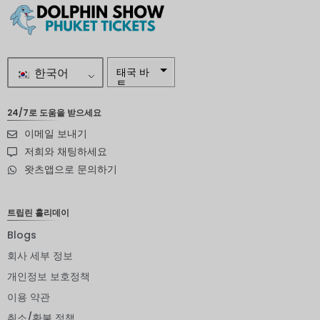
한국어
태국 바
트
자르
24/7로 도움을 받으세요
이메일 보내기
스웨덴
크로나
저희와 채팅하세요
왓츠앱으로 문의하기
뉴질랜드
달러
노르웨이
트립린 홀리데이
크로네
Blogs
엔화
회사 세부 정보
유로
개인정보 보호정책
이용 약관
인도 루
피
취소/환불 정책