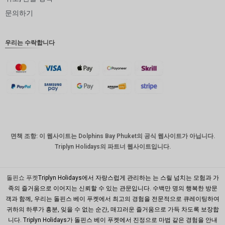
인도 루
문의하기
피
영국 파
우리는 수락합니다
운드
디나르
스위스
프랑
치사한
사람
호주 달
면책 조항: 이 웹사이트는 Dolphins Bay Phuket의 공식 웹사이트가 아닙니다.
러
Triplyn Holidays의 파트너 웹사이트입니다.
대한민국
원
돌핀쇼 푸켓
Triplyn Holidays에서 자랑스럽게 관리하는 는 스릴 넘치는 모험과 가
설날
족의 즐거움으로 이어지는 신뢰할 수 있는 관문입니다. 수백만 명의 행복한 방문
객과 함께, 우리는 돌핀스 베이 푸켓에서 최고의 경험을 전문적으로 큐레이팅하여
타이완
귀하의 하루가 흥분, 잊을 수 없는 순간, 매끄러운 즐거움으로 가득 차도록 보장합
니다. Triplyn Holidays가 돌핀스 베이 푸켓에서 진정으로 마법 같은 경험을 안내
말레이시