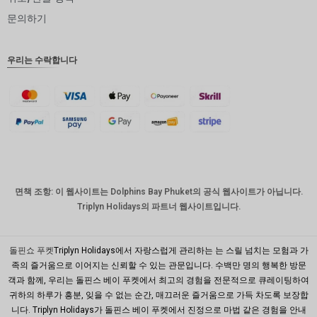
인도 루
문의하기
피
영국 파
우리는 수락합니다
운드
디나르
스위스
프랑
치사한
사람
호주 달
면책 조항: 이 웹사이트는 Dolphins Bay Phuket의 공식 웹사이트가 아닙니다.
러
Triplyn Holidays의 파트너 웹사이트입니다.
대한민국
원
돌핀쇼 푸켓
Triplyn Holidays에서 자랑스럽게 관리하는 는 스릴 넘치는 모험과 가
설날
족의 즐거움으로 이어지는 신뢰할 수 있는 관문입니다. 수백만 명의 행복한 방문
객과 함께, 우리는 돌핀스 베이 푸켓에서 최고의 경험을 전문적으로 큐레이팅하여
타이완
귀하의 하루가 흥분, 잊을 수 없는 순간, 매끄러운 즐거움으로 가득 차도록 보장합
니다. Triplyn Holidays가 돌핀스 베이 푸켓에서 진정으로 마법 같은 경험을 안내
말레이시