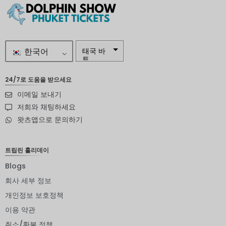
한국어
태국 바
트
자르
24/7로 도움을 받으세요
이메일 보내기
스웨덴
크로나
저희와 채팅하세요
왓츠앱으로 문의하기
뉴질랜드
달러
노르웨이
트립린 홀리데이
크로네
Blogs
엔화
회사 세부 정보
유로
개인정보 보호정책
이용 약관
인도 루
피
취소/환불 정책