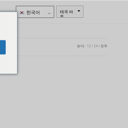
한국어
태국 바
트
자르
스웨덴
크로나
보다:
12
24
모두
e
뉴질랜드
달러
노르웨이
크로네
엔화
유로
인도 루
피
인도 루
피