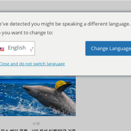
've detected you might be speaking a different language.
 you want to change to:
English
기본순
Change Languag
Close and do not switch language
티켓
핀스 베이 푸켓 – VIP 좌석 티켓(태국 거주