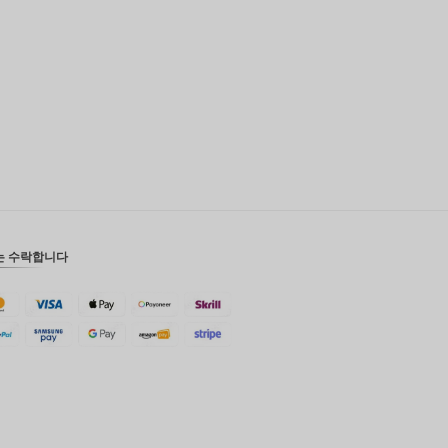
영국 파
운드
디나르
스위스
프랑
치사한
사람
호주 달
러
는 수락합니다
대한민국
원
설날
타이완
말레이시
아 루피
페소