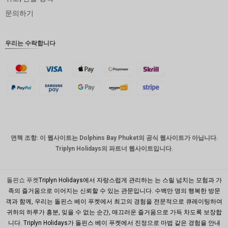
인도 루
문의하기
피
영국 파
우리는 수락합니다
운드
디나르
스위스
프랑
치사한
사람
호주 달
면책 조항: 이 웹사이트는 Dolphins Bay Phuket의 공식 웹사이트가 아닙니다.
러
Triplyn Holidays의 파트너 웹사이트입니다.
대한민국
원
돌핀쇼 푸켓
Triplyn Holidays에서 자랑스럽게 관리하는 는 스릴 넘치는 모험과 가
설날
족의 즐거움으로 이어지는 신뢰할 수 있는 관문입니다. 수백만 명의 행복한 방문
객과 함께, 우리는 돌핀스 베이 푸켓에서 최고의 경험을 전문적으로 큐레이팅하여
타이완
귀하의 하루가 흥분, 잊을 수 없는 순간, 매끄러운 즐거움으로 가득 차도록 보장합
니다. Triplyn Holidays가 돌핀스 베이 푸켓에서 진정으로 마법 같은 경험을 안내
말레이시