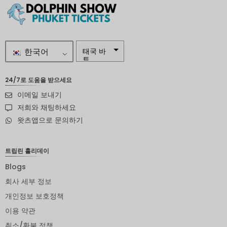
한국어
태국 바
트
자르
24/7로 도움을 받으세요
이메일 보내기
스웨덴
크로나
저희와 채팅하세요
왓츠앱으로 문의하기
뉴질랜드
달러
노르웨이
트립린 홀리데이
크로네
Blogs
엔화
회사 세부 정보
유로
개인정보 보호정책
이용 약관
인도 루
피
취소/환불 정책