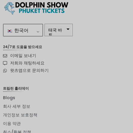
한국어
태국 바
트
자르
24/7로 도움을 받으세요
이메일 보내기
스웨덴
크로나
저희와 채팅하세요
왓츠앱으로 문의하기
뉴질랜드
달러
노르웨이
트립린 홀리데이
크로네
Blogs
엔화
회사 세부 정보
유로
개인정보 보호정책
이용 약관
인도 루
피
취소/환불 정책