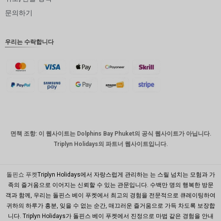
인도 루
문의하기
피
영국 파
우리는 수락합니다
운드
디나르
스위스
프랑
치사한
사람
호주 달
면책 조항: 이 웹사이트는 Dolphins Bay Phuket의 공식 웹사이트가 아닙니다.
러
Triplyn Holidays의 파트너 웹사이트입니다.
대한민국
원
돌핀쇼 푸켓
Triplyn Holidays에서 자랑스럽게 관리하는 는 스릴 넘치는 모험과 가
설날
족의 즐거움으로 이어지는 신뢰할 수 있는 관문입니다. 수백만 명의 행복한 방문
객과 함께, 우리는 돌핀스 베이 푸켓에서 최고의 경험을 전문적으로 큐레이팅하여
타이완
귀하의 하루가 흥분, 잊을 수 없는 순간, 매끄러운 즐거움으로 가득 차도록 보장합
니다. Triplyn Holidays가 돌핀스 베이 푸켓에서 진정으로 마법 같은 경험을 안내
말레이시