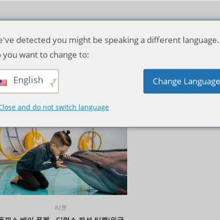
've detected you might be speaking a different language.
 you want to change to:
English
기본순
Change Languag
Close and do not switch language
티켓
돌핀스 베이 푸켓 - 디럭스 좌석 티켓(외국