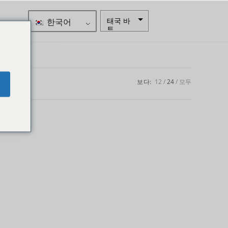
한국어
태국 바
트
자르
스웨덴
크로나
보다:
12
24
모두
e
뉴질랜드
달러
노르웨이
크로네
엔화
유로
인도 루
피
인도 루
피