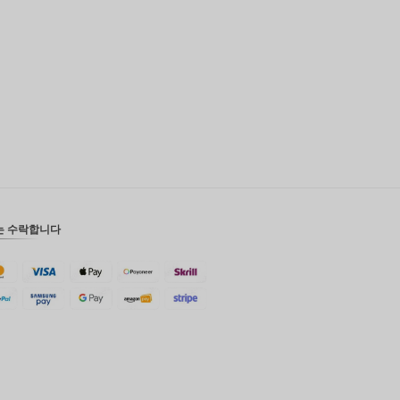
영국 파
운드
디나르
스위스
프랑
치사한
사람
호주 달
러
는 수락합니다
대한민국
원
설날
타이완
말레이시
아 루피
페소