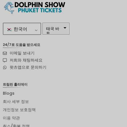
한국어
태국 바
트
자르
24/7로 도움을 받으세요
이메일 보내기
스웨덴
크로나
저희와 채팅하세요
왓츠앱으로 문의하기
뉴질랜드
달러
노르웨이
트립린 홀리데이
크로네
Blogs
엔화
회사 세부 정보
유로
개인정보 보호정책
이용 약관
인도 루
피
취소/환불 정책