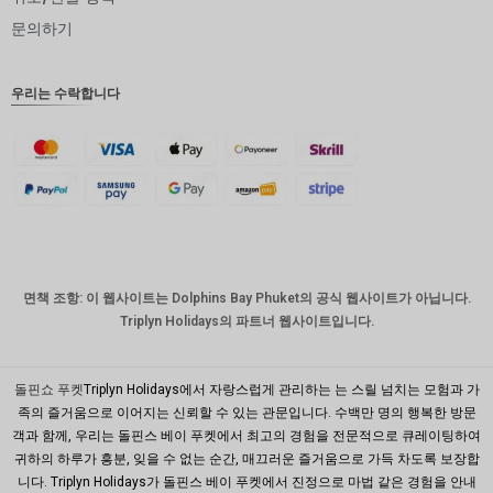
인도 루
문의하기
피
영국 파
우리는 수락합니다
운드
디나르
스위스
프랑
치사한
사람
호주 달
면책 조항: 이 웹사이트는 Dolphins Bay Phuket의 공식 웹사이트가 아닙니다.
러
Triplyn Holidays의 파트너 웹사이트입니다.
대한민국
원
돌핀쇼 푸켓
Triplyn Holidays에서 자랑스럽게 관리하는 는 스릴 넘치는 모험과 가
설날
족의 즐거움으로 이어지는 신뢰할 수 있는 관문입니다. 수백만 명의 행복한 방문
객과 함께, 우리는 돌핀스 베이 푸켓에서 최고의 경험을 전문적으로 큐레이팅하여
타이완
귀하의 하루가 흥분, 잊을 수 없는 순간, 매끄러운 즐거움으로 가득 차도록 보장합
니다. Triplyn Holidays가 돌핀스 베이 푸켓에서 진정으로 마법 같은 경험을 안내
말레이시