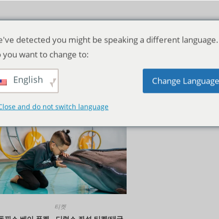
've detected you might be speaking a different language.
 you want to change to:
English
기본순
Change Languag
Close and do not switch language
티켓
돌핀스 베이 푸켓 - 디럭스 좌석 티켓(태국