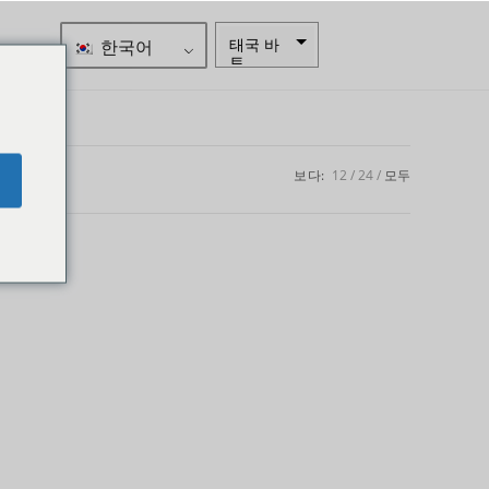
한국어
태국 바
트
자르
스웨덴
크로나
보다:
12
24
모두
e
뉴질랜드
달러
노르웨이
크로네
엔화
유로
인도 루
피
인도 루
피