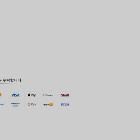
영국 파
운드
디나르
스위스
프랑
치사한
사람
호주 달
러
는 수락합니다
대한민국
원
설날
타이완
말레이시
아 루피
페소