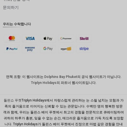
인도 루
문의하기
피
영국 파
우리는 수락합니다
운드
디나르
스위스
프랑
치사한
사람
호주 달
면책 조항: 이 웹사이트는 Dolphins Bay Phuket의 공식 웹사이트가 아닙니다.
러
Triplyn Holidays의 파트너 웹사이트입니다.
대한민국
원
돌핀쇼 푸켓
Triplyn Holidays에서 자랑스럽게 관리하는 는 스릴 넘치는 모험과 가
설날
족의 즐거움으로 이어지는 신뢰할 수 있는 관문입니다. 수백만 명의 행복한 방문
객과 함께, 우리는 돌핀스 베이 푸켓에서 최고의 경험을 전문적으로 큐레이팅하여
타이완
귀하의 하루가 흥분, 잊을 수 없는 순간, 매끄러운 즐거움으로 가득 차도록 보장합
니다. Triplyn Holidays가 돌핀스 베이 푸켓에서 진정으로 마법 같은 경험을 안내
말레이시