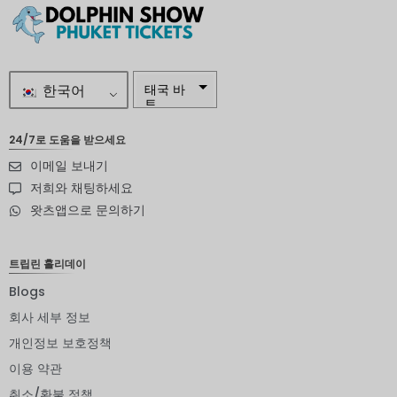
한국어
태국 바
트
자르
24/7로 도움을 받으세요
이메일 보내기
스웨덴
크로나
저희와 채팅하세요
왓츠앱으로 문의하기
뉴질랜드
달러
노르웨이
트립린 홀리데이
크로네
Blogs
엔화
회사 세부 정보
유로
개인정보 보호정책
이용 약관
인도 루
피
취소/환불 정책