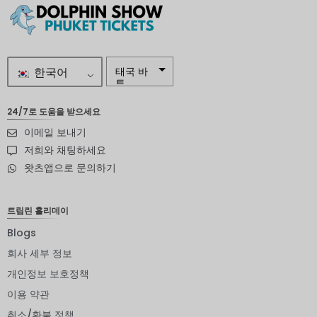
한국어
태국 바
트
자르
24/7로 도움을 받으세요
이메일 보내기
스웨덴
크로나
저희와 채팅하세요
왓츠앱으로 문의하기
뉴질랜드
달러
노르웨이
트립린 홀리데이
크로네
Blogs
엔화
회사 세부 정보
유로
개인정보 보호정책
이용 약관
인도 루
피
취소/환불 정책