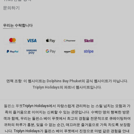
인도 루
문의하기
피
영국 파
우리는 수락합니다
운드
디나르
스위스
프랑
치사한
사람
호주 달
면책 조항: 이 웹사이트는 Dolphins Bay Phuket의 공식 웹사이트가 아닙니다.
러
Triplyn Holidays의 파트너 웹사이트입니다.
대한민국
원
돌핀쇼 푸켓
Triplyn Holidays에서 자랑스럽게 관리하는 는 스릴 넘치는 모험과 가
설날
족의 즐거움으로 이어지는 신뢰할 수 있는 관문입니다. 수백만 명의 행복한 방문
객과 함께, 우리는 돌핀스 베이 푸켓에서 최고의 경험을 전문적으로 큐레이팅하여
타이완
귀하의 하루가 흥분, 잊을 수 없는 순간, 매끄러운 즐거움으로 가득 차도록 보장합
니다. Triplyn Holidays가 돌핀스 베이 푸켓에서 진정으로 마법 같은 경험을 안내
말레이시