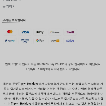
인도 루
문의하기
피
영국 파
우리는 수락합니다
운드
디나르
스위스
프랑
치사한
사람
호주 달
면책 조항: 이 웹사이트는 Dolphins Bay Phuket의 공식 웹사이트가 아닙니다.
러
Triplyn Holidays의 파트너 웹사이트입니다.
대한민국
원
돌핀쇼 푸켓
Triplyn Holidays에서 자랑스럽게 관리하는 는 스릴 넘치는 모험과 가
설날
족의 즐거움으로 이어지는 신뢰할 수 있는 관문입니다. 수백만 명의 행복한 방문
객과 함께, 우리는 돌핀스 베이 푸켓에서 최고의 경험을 전문적으로 큐레이팅하여
타이완
귀하의 하루가 흥분, 잊을 수 없는 순간, 매끄러운 즐거움으로 가득 차도록 보장합
니다. Triplyn Holidays가 돌핀스 베이 푸켓에서 진정으로 마법 같은 경험을 안내
말레이시