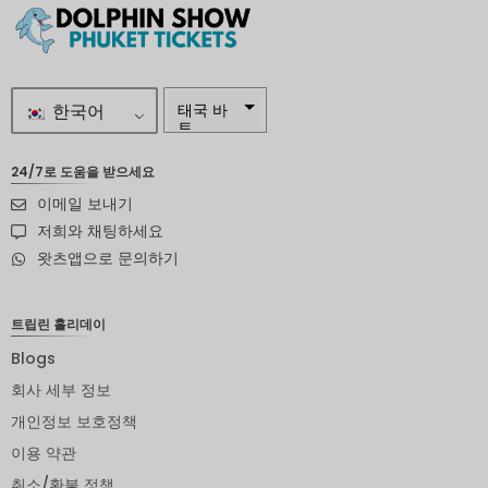
한국어
태국 바
트
자르
24/7로 도움을 받으세요
이메일 보내기
스웨덴
크로나
저희와 채팅하세요
왓츠앱으로 문의하기
뉴질랜드
달러
노르웨이
트립린 홀리데이
크로네
Blogs
엔화
회사 세부 정보
유로
개인정보 보호정책
이용 약관
인도 루
피
취소/환불 정책