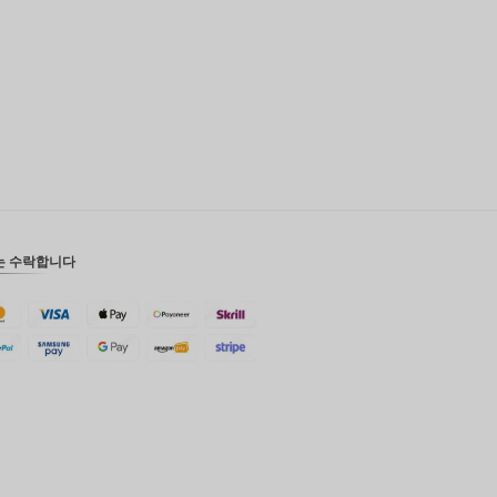
영국 파
운드
디나르
스위스
프랑
치사한
사람
호주 달
러
는 수락합니다
대한민국
원
설날
타이완
말레이시
아 루피
페소