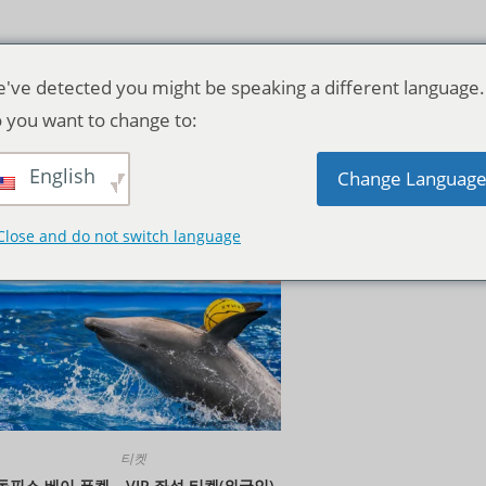
've detected you might be speaking a different language.
 you want to change to:
English
기본순
Change Languag
Close and do not switch language
티켓
돌핀스 베이 푸켓 – VIP 좌석 티켓(외국인)