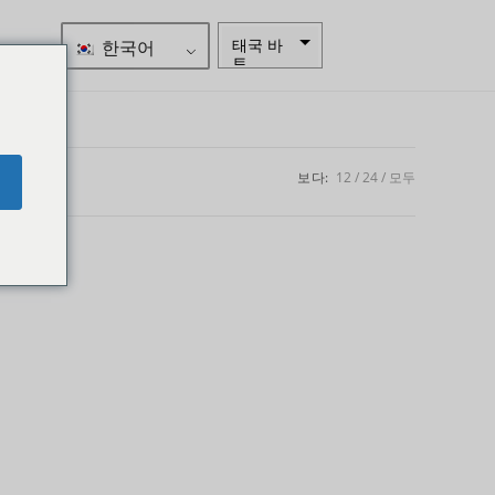
한국어
태국 바
트
자르
스웨덴
크로나
보다:
12
24
모두
e
뉴질랜드
달러
노르웨이
크로네
엔화
유로
인도 루
피
인도 루
피