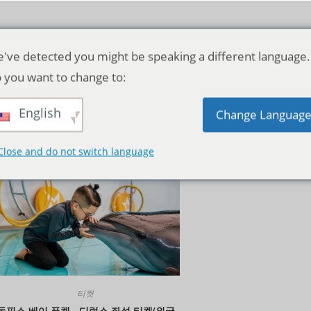
've detected you might be speaking a different language.
 you want to change to:
English
기본순
Change Languag
Close and do not switch language
티켓
돌핀스 베이 푸켓 - 디럭스 좌석 티켓(외국