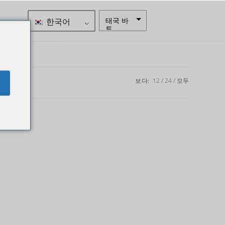
한국어
태국 바
트
자르
스웨덴
크로나
보다:
12
24
모두
e
뉴질랜드
달러
노르웨이
크로네
엔화
유로
인도 루
피
인도 루
피