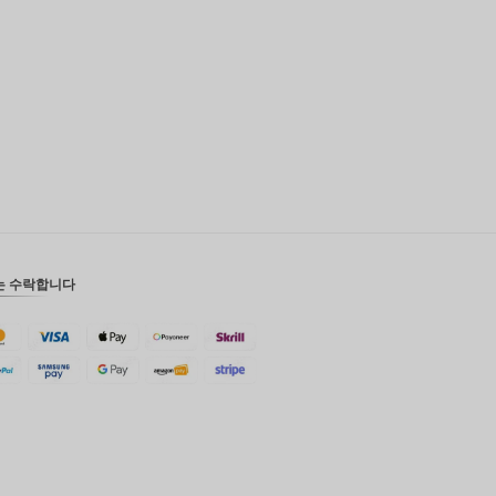
영국 파
운드
디나르
스위스
프랑
치사한
사람
호주 달
러
는 수락합니다
대한민국
원
설날
타이완
말레이시
아 루피
페소