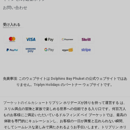
ピー
お問い合わせ
インドル
ピー
受け入れる
英ポンド
デンマー
ククロー
ネ
スイスフ
ラン
CAD
免責事項: このウェブサイトは Dolphins Bay Phuket の公式ウェブサイトではあ
オースト
りません。Triplyn Holidays のパートナー ウェブサイトです。
ラリアド
ル
韓国ウォ
プーケットのイルカショー
トリプリン ホリデーズが誇りを持って運営する は、
ン
スリル満点の冒険と家族で楽しめる世界への信頼できる入り口です。何百万人
ものお客様にご満足いただいているドルフィンズ ベイ プーケットでは、最高の
人民元
体験を専門的にキュレーションし、お客様の一日が興奮と忘れられない瞬間、
台湾
そしてシームレスな楽しみで満たされるようお手伝いします。トリプリン ホリ