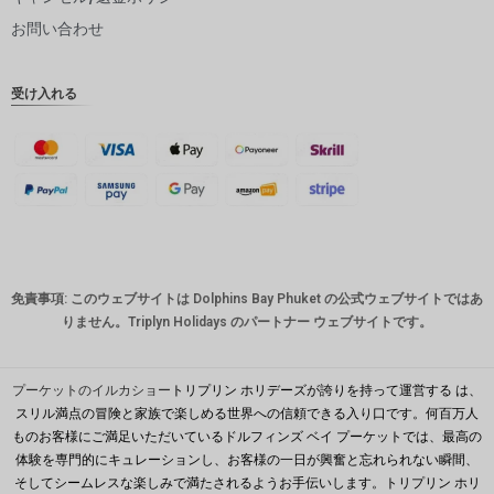
ピー
お問い合わせ
インドル
ピー
受け入れる
英ポンド
デンマー
ククロー
ネ
スイスフ
ラン
CAD
免責事項: このウェブサイトは Dolphins Bay Phuket の公式ウェブサイトではあ
オースト
りません。Triplyn Holidays のパートナー ウェブサイトです。
ラリアド
ル
韓国ウォ
プーケットのイルカショー
トリプリン ホリデーズが誇りを持って運営する は、
ン
スリル満点の冒険と家族で楽しめる世界への信頼できる入り口です。何百万人
ものお客様にご満足いただいているドルフィンズ ベイ プーケットでは、最高の
人民元
体験を専門的にキュレーションし、お客様の一日が興奮と忘れられない瞬間、
台湾
そしてシームレスな楽しみで満たされるようお手伝いします。トリプリン ホリ