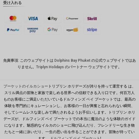
受け入れる
英ポンド
デンマー
ククロー
ネ
スイスフ
ラン
CAD
免責事項: このウェブサイトは Dolphins Bay Phuket の公式ウェブサイトではあ
オースト
りません。Triplyn Holidays のパートナー ウェブサイトです。
ラリアド
ル
韓国ウォ
プーケットのイルカショー
トリプリン ホリデーズが誇りを持って運営する は、
ン
スリル満点の冒険と家族で楽しめる世界への信頼できる入り口です。何百万人
ものお客様にご満足いただいているドルフィンズ ベイ プーケットでは、最高の
人民元
体験を専門的にキュレーションし、お客様の一日が興奮と忘れられない瞬間、
台湾
そしてシームレスな楽しみで満たされるようお手伝いします。トリプリン ホリ
デーズが、ドルフィンズ ベイ プーケットでの本当に魔法のような体験のガイド
MYR
になります。魅惑的なイルカのショーに飛び込んだり、フレンドリーな生き物
たちと一緒に泳いだり、一生の思い出を作ることができます。冒険が待ってい
PHP の
ます。
ドルフィンズ ベイ プーケット
!