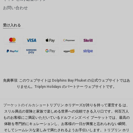
ピー
お問い合わせ
インドル
ピー
受け入れる
英ポンド
デンマー
ククロー
ネ
スイスフ
ラン
CAD
免責事項: このウェブサイトは Dolphins Bay Phuket の公式ウェブサイトではあ
オースト
りません。Triplyn Holidays のパートナー ウェブサイトです。
ラリアド
ル
韓国ウォ
プーケットのイルカショー
トリプリン ホリデーズが誇りを持って運営する は、
ン
スリル満点の冒険と家族で楽しめる世界への信頼できる入り口です。何百万人
ものお客様にご満足いただいているドルフィンズ ベイ プーケットでは、最高の
人民元
体験を専門的にキュレーションし、お客様の一日が興奮と忘れられない瞬間、
台湾
そしてシームレスな楽しみで満たされるようお手伝いします。トリプリン ホリ